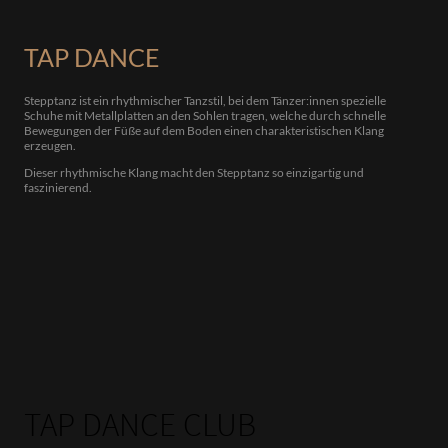
TAP DANCE
Stepptanz ist ein rhythmischer Tanzstil, bei dem Tänzer:innen spezielle
Schuhe mit Metallplatten an den Sohlen tragen, welche durch schnelle
Bewegungen der Füße auf dem Boden einen charakteristischen Klang
erzeugen.
Dieser rhythmische Klang macht den Stepptanz so einzigartig und
faszinierend.