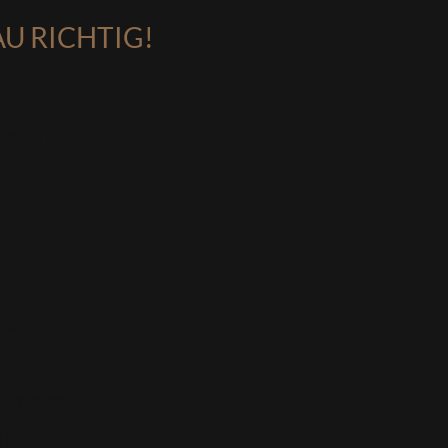
AU RICHTIG!
ce:
er:innen,
ch.
m.
nden.
aktformular
210353.