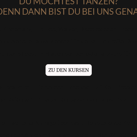
DU MÖCHTEST TANZEN?
DENN DANN BIST DU BEI UNS GEN
 Kindertanz, Hip Hop, Walzer, Discofox oder Linedan
en viele tolle Tanzangebote für kleine und große Tänz
runter ist bestimmt auch der perfekte Tanzkurs für di
ZU DEN KURSEN
u brauchst Hilfe bei der Entscheidung? Kein Proble
e helfen wir dir dabei den passenden Tanzkurs zu fi
s einfach eine Anfrage über das unten stehende Kont
prich persönlich mit uns am Telefon unter 02133 - 