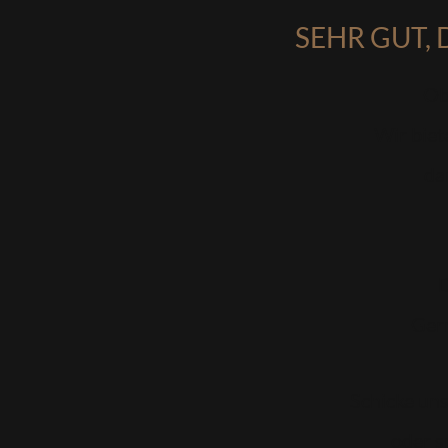
SEHR GUT, 
Ob
Wir biet
da
D
Gern
Schicke un
oder s